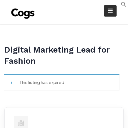
Skip
to
content
Digital Marketing Lead for
Fashion
This listing has expired.