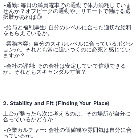
-通勤
:
毎日の満員電車での通勤で体力消耗していま
せんか？オフピークの通勤や、リモートで働ける選
択肢があれば◎
-給与と福利厚生
:
自分のレベルに合った適切な給料
をもらえているか。
-業務内容
:
自分のスキルレベルに合っているポジシ
ョンか。それとも常に追いつくのに必死と感じてい
ますか？
-会社の評判
:
その会社は安定していて信頼できる
か。それともスキャンダル寸前？
2. Stability and Fit (Finding Your Place)
土台が整ったら次に考えるのは、その場所が自分に
合っているかどうか：
-企業カルチャー
:
会社の価値観や雰囲気は自分に合
っているか。