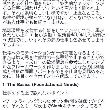
感できる会社で働きたい」「魅力的なミッションが
ある仕事に関わりたい」という声がよく聞かれま
す。それは素晴らしい目標ですが、正直なところ、
条件や環境が整っていなければ、どんなにやりがい
がある仕事でも長続きしません。
地球環境を改善する仕事をしていたとしても、馬が
合わない上司
+
長い通勤
+
生活費ギリギリな給料と
う状態では、いずれその夢の仕事も色あせてしまう
でしょう。
転職へのモチベーションが一歩前進となるように、
または燃え尽き症候群の一歩手前で止まることがで
きるよう、マズローの欲求階層を参考にしたシンプ
ルなフレームワークを作りました。あなたの目標達
成と健康の両面サポートができる仕事を見極めるた
めに、注目すべきポイントを解説していきます。
1. The Basics (Foundational Needs)
仕事をする上で譲れないポイント：
-ワークライフバランス
:
オフの時間を確保できてる
か。それとも、深夜まで
Slack
をチェックしてる？